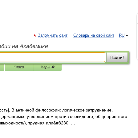
Запомнить сайт
Словарь на свой сайт
RU
едии на Академике
Найти!
Книги
Игры ⚽
ность]. В античной философии: логическое затруднение,
одержащимся утвержением против очевидного, общепринятого.
безвыходность), трудная или&#8230; …