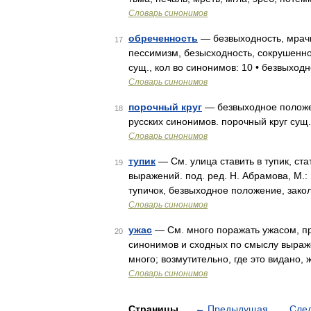
Словарь синонимов
обреченность
— безвыходность, мрачн
17
пессимизм, безысходность, сокрушенно
сущ., кол во синонимов: 10 • безвыходн
Словарь синонимов
порочный круг
— безвыходное положен
18
русских синонимов. порочный круг сущ.
Словарь синонимов
тупик
— См. улица ставить в тупик, ста
19
выражений. под. ред. Н. Абрамова, М.: 
тупичок, безвыходное положение, зако
Словарь синонимов
ужас
— См. много поражать ужасом, при
20
синонимов и сходных по смыслу выражен
много; возмутительно, где это видано, 
Словарь синонимов
Страницы
←
Предыдущая
Сле