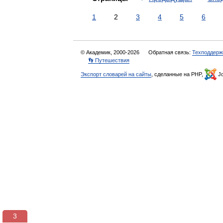
1
2
3
4
5
6
© Академик, 2000-2026
Обратная связь:
Техподдерж
👣 Путешествия
Экспорт словарей на сайты
, сделанные на PHP,
Jo
3