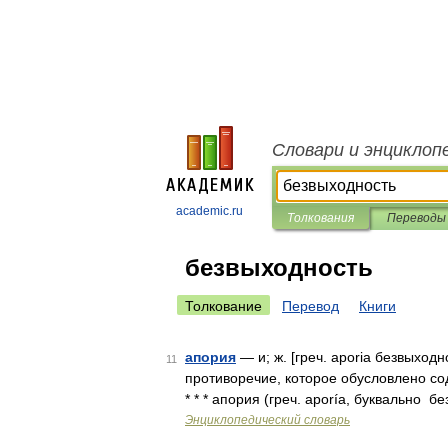
Словари и энциклоп
academic.ru
Толкования
Переводы
безвыходность
Толкование
Перевод
Книги
апория
— и; ж. [греч. aporia безвыход
11
противоречие, которое обусловлено с
* * * апория (греч. aporía, буквально 
Энциклопедический словарь