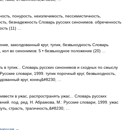
ость, понурость, неизлечимость, пессимистичность,
сть, безнадежность Словарь русских синонимов. обреченность
ость (11) …
ие, заколдованный круг, тупик, безвыходность Словарь
, кол во синонимов: 5 • безвыходное положение (20) …
ть в тупик... Словарь русских синонимов и сходных по смыслу
Русские словари, 1999. тупик порочный круг, безвыходность,
лдованный круг, конец&#8230; …
вести в ужас, распространять ужас... Словарь русских
ий. под. ред. Н. Абрамова, М.: Русские словари, 1999. ужас
жуть, страсть, трагичность,&#8230; …
дующая
→