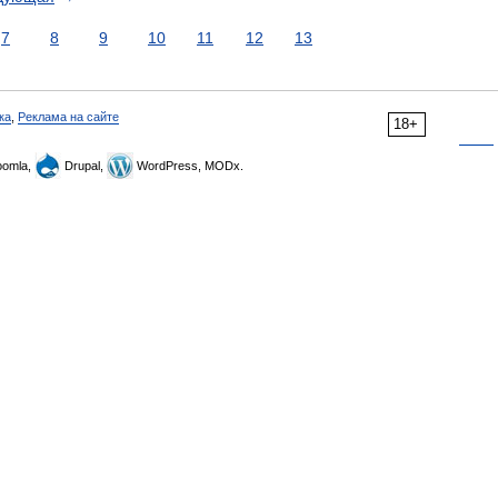
7
8
9
10
11
12
13
ка
,
Реклама на сайте
18+
omla,
Drupal,
WordPress, MODx.