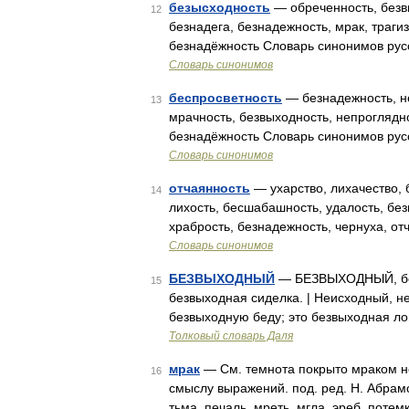
безысходность
— обреченность, безвы
12
безнадега, безнадежность, мрак, траги
безнадёжность Словарь синонимов русс
Словарь синонимов
беспросветность
— безнадежность, не
13
мрачность, безвыходность, непроглядн
безнадёжность Словарь синонимов русс
Словарь синонимов
отчаянность
— ухарство, лихачество, 
14
лихость, бесшабашность, удалость, без
храбрость, безнадежность, чернуха, от
Словарь синонимов
БЕЗВЫХОДНЫЙ
— БЕЗВЫХОДНЫЙ, безо
15
безвыходная сиделка. | Неисходный, 
безвыходную беду; это безвыходная ло
Толковый словарь Даля
мрак
— См. темнота покрыто мраком не
16
смыслу выражений. под. ред. Н. Абрамо
тьма, печаль, мреть, мгла, эреб, потем